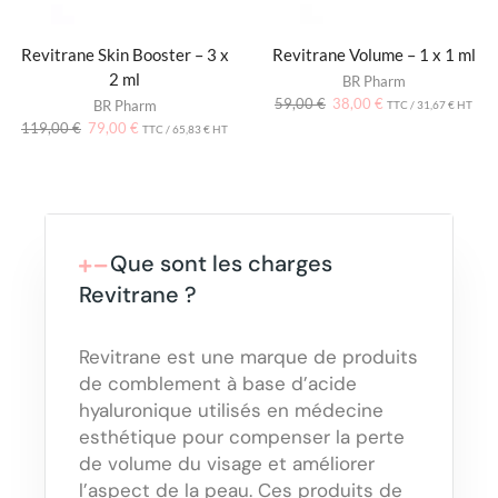
Revitrane Skin Booster – 3 x
Revitrane Volume – 1 x 1 ml
2 ml
BR Pharm
59,00
€
38,00
€
BR Pharm
TTC /
31,67
€
HT
119,00
€
79,00
€
TTC /
65,83
€
HT
Que sont les charges
Revitrane ?
Revitrane est une marque de produits
de comblement à base d’acide
hyaluronique utilisés en médecine
esthétique pour compenser la perte
de volume du visage et améliorer
l’aspect de la peau. Ces produits de