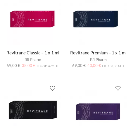
Revitrane Classic – 1 x 1 ml
Revitrane Premium – 1 x 1 ml
BR Pharm
BR Pharm
59,00
€
38,00
€
69,00
€
40,00
€
TTC /
31,67
€
HT
TTC /
33,33
€
HT