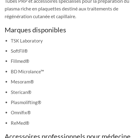
Tubes PRP et accessoires spécialisés pour la préparation du
plasma riche en plaquettes destiné aux traitements de
régénération cutanée et capillaire.
Marques disponibles
TSK Laboratory
SoftFil®
Fillmed®
BD Microlance™
Mesoram®
Sterican®
Plasmolifting®
Omnifix®
ReMed®
Accessoires professionnels pour médecine