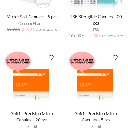
Mirror Soft Canules – 5 pcs
TSK Steriglide Canules – 20
pcs
Chaeum Pharma
39,00
€
29,00
€
TSK
prix net:
20,14
€
169,00
€
132,00
€
prix net:
91,67
€
Softfil Precision Micro
Softfil Precision Micro
Canules – 20 pcs
Canules – 5 pcs
Softfil
Softfil