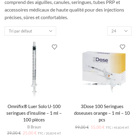
comprend des aiguilles, canules, seringues, tubes PRP et
accessoires médicaux de haute qualité pour des injections
précises, sûres et confortables.
Omnifix® Luer Solo U-100
3Dose 100 Seringues
seringues d’insuline – 1 ml –
doseuses orange – 1 ml – 10
100 pièces
pcs
B Braun
99,00
€
55,00
€
TTC /
45,83
€
HT
39,00
€
25,00
€
TTC /
20,83
€
HT