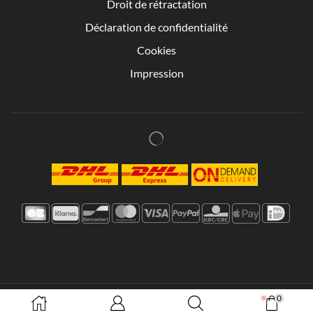
Droit de rétractation
Déclaration de confidentialité
Cookies
Impression
0
Tous les prix s'entendent TVA comprise. © 2025 - Dermal filler B.V. -