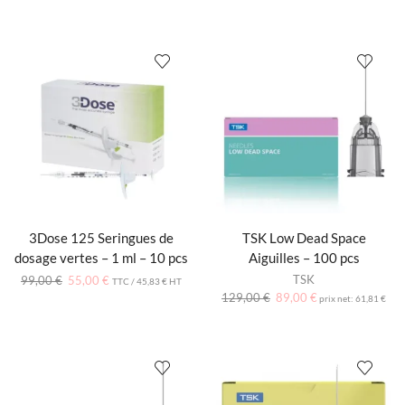
3Dose 125 Seringues de
TSK Low Dead Space
dosage vertes – 1 ml – 10 pcs
Aiguilles – 100 pcs
TSK
99,00
€
55,00
€
TTC /
45,83
€
HT
129,00
€
89,00
€
prix net:
61,81
€