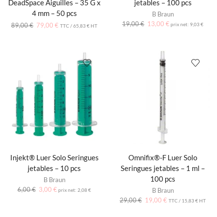
DeadSpace Aiguilles – 35 G x
jetables – 100 pcs
4 mm – 50 pcs
B Braun
19,00
€
13,00
€
89,00
€
79,00
€
prix net:
9,03
€
TTC /
65,83
€
HT
Injekt® Luer Solo Seringues
Omnifix®-F Luer Solo
jetables – 10 pcs
Seringues jetables – 1 ml –
100 pcs
B Braun
6,00
€
3,00
€
B Braun
prix net:
2,08
€
29,00
€
19,00
€
TTC /
15,83
€
HT