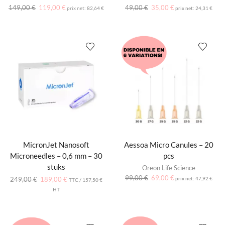
149,00
€
119,00
€
49,00
€
35,00
€
prix net:
82,64
€
prix net:
24,31
€
MicronJet Nanosoft
Aessoa Micro Canules – 20
Microneedles – 0,6 mm – 30
pcs
stuks
Oreon Life Science
99,00
€
69,00
€
249,00
€
189,00
€
prix net:
47,92
€
TTC /
157,50
€
HT