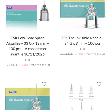
TSK Low Dead Space
TSK The Invisible Needle –
Aiguilles – 33 G x 13 mm –
34 G x 9 mm – 100 pcs
100 pcs – À consommer
TSK
avant le 30/11/2026
119,00
€
93,00
€
TTC /
77,50
€
HT
TSK
129,00
€
69,00
€
TTC /
57,50
€
HT