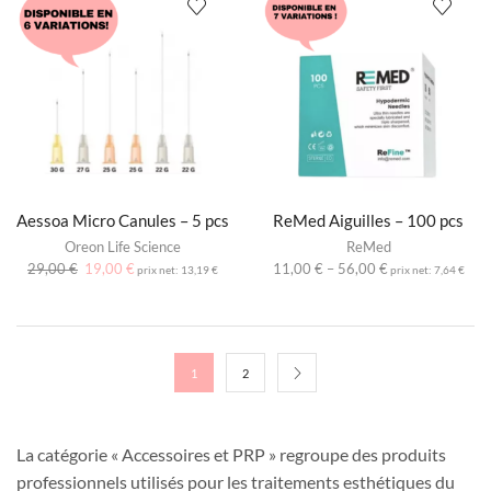
Aessoa Micro Canules – 5 pcs
ReMed Aiguilles – 100 pcs
Oreon Life Science
ReMed
29,00
€
19,00
€
11,00
€
–
56,00
€
prix net:
13,19
€
prix net:
7,64
€
1
2
La catégorie « Accessoires et PRP » regroupe des produits
professionnels utilisés pour les traitements esthétiques du