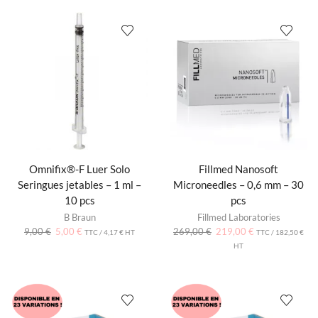
Omnifix®-F Luer Solo
Fillmed Nanosoft
Seringues jetables – 1 ml –
Microneedles – 0,6 mm – 30
10 pcs
pcs
B Braun
Fillmed Laboratories
9,00
€
5,00
€
269,00
€
219,00
€
TTC /
4,17
€
HT
TTC /
182,50
€
HT