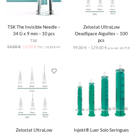
TSK The Invisible Needle –
Zelostat UltraLow
34 G x 9 mm – 10 pcs
DeadSpace Aiguilles – 100
pcs
TSK
19,00
€
13,00
€
TTC /
10,83
€
HT
99,00
€
–
129,00
€
prix net:
68,75
€
Zelostat UltraLow
Injekt® Luer Solo Seringues