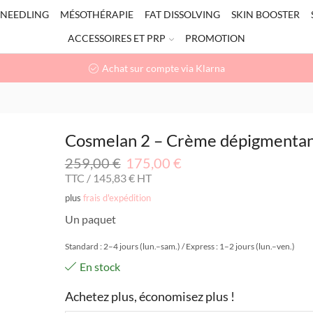
NEEDLING
MÉSOTHÉRAPIE
FAT DISSOLVING
SKIN BOOSTER
ACCESSOIRES ET PRP
PROMOTION
Achat sur compte via Klarna
Cosmelan 2 – Crème dépigmenta
259,00
€
175,00
€
TTC /
145,83
€
HT
plus
frais d'expédition
Un paquet
Standard : 2–4 jours (lun.–sam.) / Express : 1–2 jours (lun.–ven.)
En stock
Achetez plus, économisez plus !