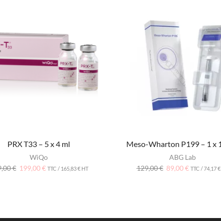
PRX T33 – 5 x 4 ml
Meso-Wharton P199 – 1 x 1
WiQo
ABG Lab
9,00
€
199,00
€
129,00
€
89,00
€
TTC /
165,83
€
HT
TTC /
74,17
€