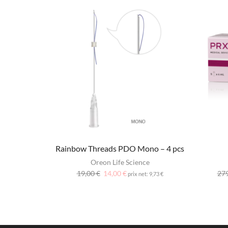
Rainbow Threads PDO Mono – 4 pcs
Oreon Life Science
19,00
€
14,00
€
27
prix net:
9,73
€