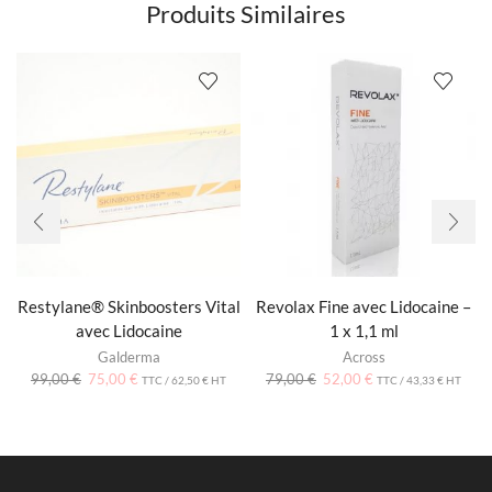
Produits Similaires
Restylane® Skinboosters Vital
Revolax Fine avec Lidocaine –
avec Lidocaine
1 x 1,1 ml
Galderma
Across
99,00
€
75,00
€
79,00
€
52,00
€
TTC /
62,50
€
HT
TTC /
43,33
€
HT