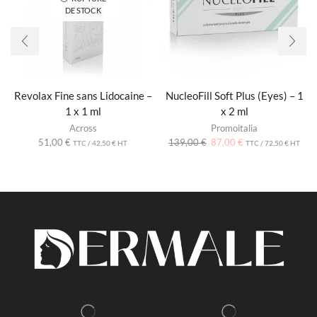
DE STOCK
Revolax Fine sans Lidocaine –
NucleoFill Soft Plus (Eyes) – 1
1 x 1 ml
x 2 ml
Across
Promoitalia
51,00
€
139,00
€
87,00
€
TTC /
42,50
€
HT
TTC /
72,50
€
HT