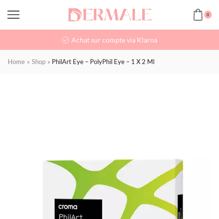
0
Achat sur compte via Klarna
Home
»
Shop
»
PhilArt Eye – PolyPhil Eye – 1 X 2 Ml