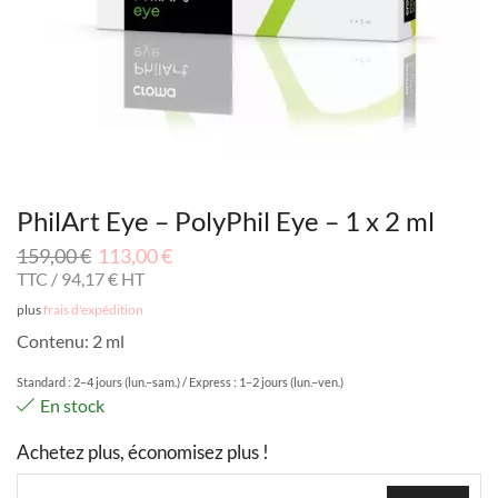
PhilArt Eye – PolyPhil Eye – 1 x 2 ml
159,00
€
113,00
€
TTC /
94,17
€
HT
plus
frais d'expédition
Contenu: 2 ml
Standard : 2–4 jours (lun.–sam.) / Express : 1–2 jours (lun.–ven.)
En stock
Achetez plus, économisez plus !