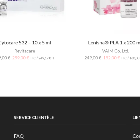
Cytocare 532 – 10 x 5 ml
Lenisna® PLA 1 x 200 
Revitacare
VAIM Co. Ltd.
9,00
€
299,00
€
249,00
€
192,00
€
TTC /
249,17
€
HT
TTC /
160,00
SERVICE CLIENTÈLE
LIE
FAQ
Con