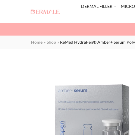
DERMAL FILLER
MICRO
Home
»
Shop
»
ReMed HydraPen® Amber+ Serum Polynu