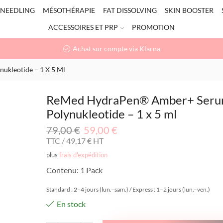
NEEDLING
MÉSOTHÉRAPIE
FAT DISSOLVING
SKIN BOOSTER
ACCESSOIRES ET PRP
PROMOTION
Achat sur compte via Klarna
kleotide – 1 X 5 Ml
ReMed HydraPen® Amber+ Ser
Polynukleotide – 1 x 5 ml
79,00
€
59,00
€
TTC /
49,17
€
HT
plus
frais d'expédition
Contenu: 1 Pack
Standard : 2–4 jours (lun.–sam.) / Express : 1–2 jours (lun.–ven.)
En stock