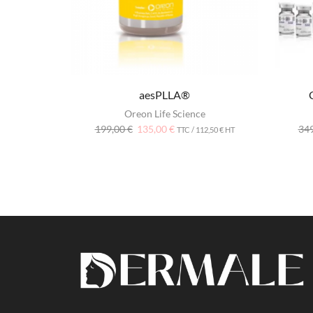
aesPLLA®
Oreon Life Science
199,00
€
135,00
€
34
TTC /
112,50
€
HT