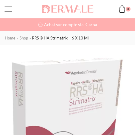
0
Achat sur compte via Klarna
Home
»
Shop
»
RRS ® HA Strimatrix – 6 X 10 Ml