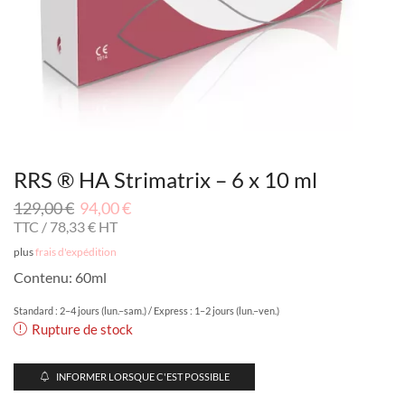
RRS ® HA Strimatrix – 6 x 10 ml
129,00
€
94,00
€
TTC /
78,33
€
HT
plus
frais d'expédition
Contenu: 60ml
Standard : 2–4 jours (lun.–sam.) / Express : 1–2 jours (lun.–ven.)
Rupture de stock
INFORMER LORSQUE C'EST POSSIBLE