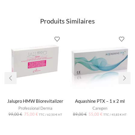
Produits Similaires
Jalupro HMW Biorevitalizer
Aquashine PTX – 1 x 2 ml
Professional Derma
Caregen
99,00
€
75,00
€
89,00
€
55,00
€
TTC /
62,50
€
HT
TTC /
45,83
€
HT