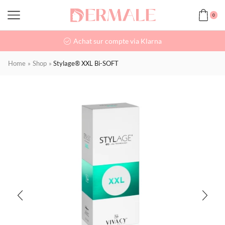
0
Achat sur compte via Klarna
Home
»
Shop
»
Stylage® XXL Bi-SOFT