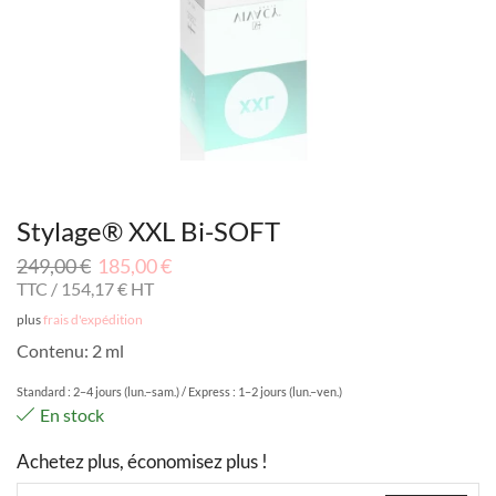
Stylage® XXL Bi-SOFT
249,00
€
185,00
€
TTC /
154,17
€
HT
plus
frais d'expédition
Contenu:
2 ml
Standard : 2–4 jours (lun.–sam.) / Express : 1–2 jours (lun.–ven.)
En stock
Achetez plus, économisez plus !