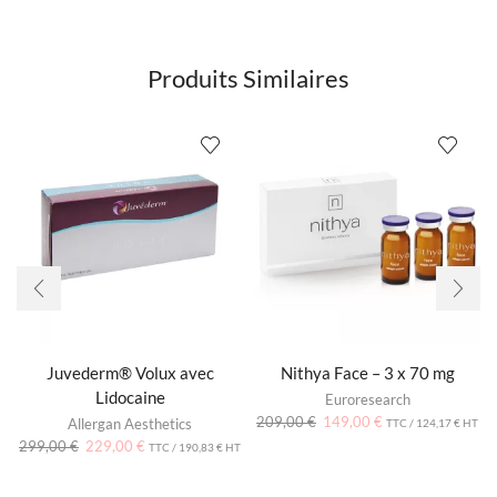
Produits Similaires
Juvederm® Volux avec
Nithya Face – 3 x 70 mg
Lidocaine
Euroresearch
209,00
€
149,00
€
Allergan Aesthetics
TTC /
124,17
€
HT
299,00
€
229,00
€
TTC /
190,83
€
HT