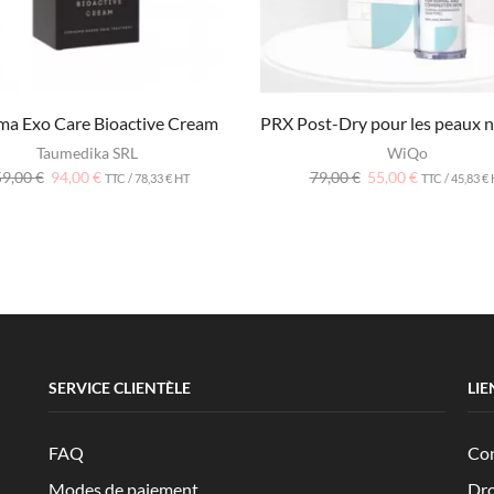
ma Exo Care Bioactive Cream
PRX Post-Dry pour les peaux 
Taumedika SRL
WiQo
59,00
€
94,00
€
79,00
€
55,00
€
TTC /
78,33
€
HT
TTC /
45,83
€
SERVICE CLIENTÈLE
LIE
FAQ
Con
Modes de paiement
Dro