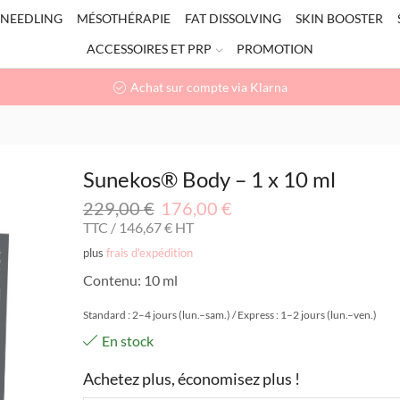
NEEDLING
MÉSOTHÉRAPIE
FAT DISSOLVING
SKIN BOOSTER
ACCESSOIRES ET PRP
PROMOTION
Achat sur compte via Klarna
Sunekos® Body – 1 x 10 ml
229,00
€
176,00
€
TTC /
146,67
€
HT
plus
frais d'expédition
Contenu: 10 ml
Standard : 2–4 jours (lun.–sam.) / Express : 1–2 jours (lun.–ven.)
En stock
Achetez plus, économisez plus !