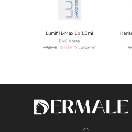
Lumifil L-Max 1 x 1,0 ml
Karis
BNC Korea
59,00
€
42,00
€
1
TTC /
35,00
€
HT