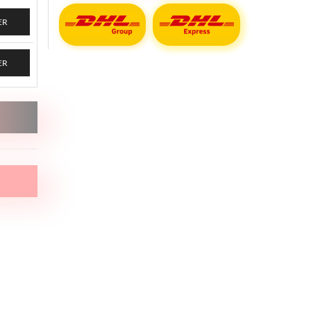
ER
ER