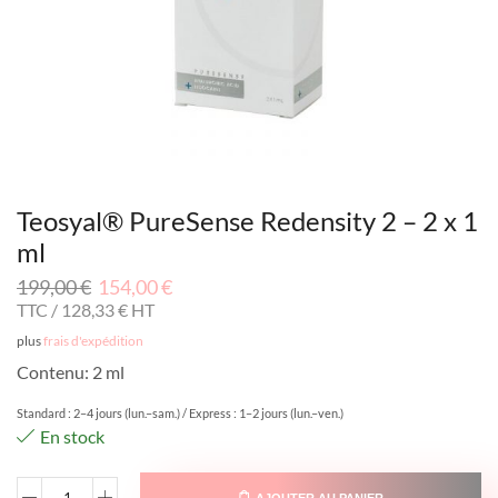
Teosyal® PureSense Redensity 2 – 2 x 1
ml
199,00
€
154,00
€
TTC /
128,33
€
HT
plus
frais d'expédition
Contenu:
2 ml
Standard : 2–4 jours (lun.–sam.) / Express : 1–2 jours (lun.–ven.)
En stock
AJOUTER AU PANIER