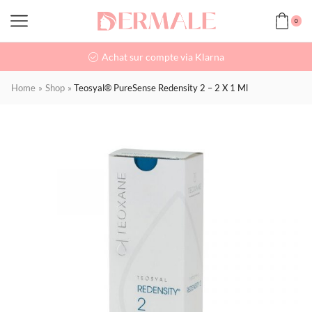
0
Achat sur compte via Klarna
Home
»
Shop
»
Teosyal® PureSense Redensity 2 – 2 X 1 Ml