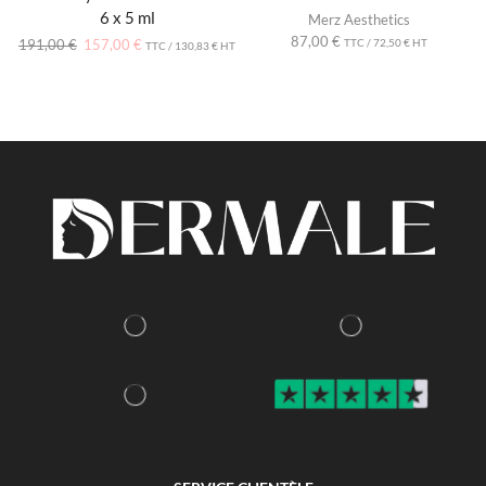
6 x 5 ml
Merz Aesthetics
87,00
€
191,00
€
157,00
€
TTC /
72,50
€
HT
TTC /
130,83
€
HT