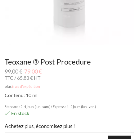
Teoxane ® Post Procedure
99,00
€
79,00
€
TTC /
65,83
€
HT
plus
frais d'expédition
Contenu: 10 ml
Standard : 2–4 jours (lun.–sam.) / Express : 1–2 jours (lun.–ven.)
En stock
Achetez plus, économisez plus !