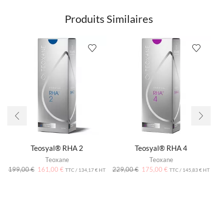
Produits Similaires
Teosyal® RHA 2
Teosyal® RHA 4
Teoxane
Teoxane
199,00
€
161,00
€
229,00
€
175,00
€
TTC /
134,17
€
HT
TTC /
145,83
€
HT