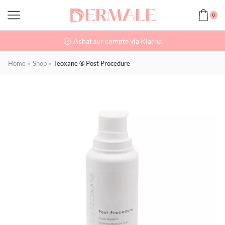
0
Achat sur compte via Klarna
Home
»
Shop
»
Teoxane ® Post Procedure