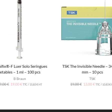
fix®-F Luer Solo Seringues
TSK The Invisible Needle – 3
jetables – 1 ml – 100 pcs
mm – 10 pcs
B Braun
TSK
9,00
€
19,00
€
19,00
€
13,00
€
TTC /
15,83
€
HT
TTC /
10,83
€