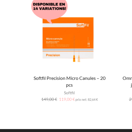
Softfil Precision Micro Canules – 20
Omni
pcs
Softfil
149,00
€
119,00
€
2
prix net:
82,64
€