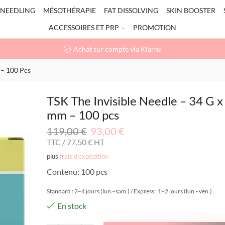
NEEDLING
MÉSOTHÉRAPIE
FAT DISSOLVING
SKIN BOOSTER
ACCESSOIRES ET PRP
PROMOTION
Achat sur compte via Klarna
 – 100 Pcs
TSK The Invisible Needle – 34 G x
mm – 100 pcs
119,00
€
93,00
€
TTC /
77,50
€
HT
plus
frais d'expédition
Contenu: 100 pcs
Standard : 2–4 jours (lun.–sam.) / Express : 1–2 jours (lun.–ven.)
En stock