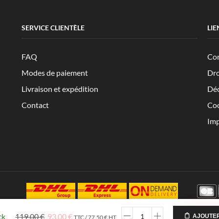
SERVICE CLIENTÈLE
LIE
FAQ
Con
Modes de paiement
Dro
Livraison et expédition
Déc
Contact
Coo
Imp
ck
119,00
€
93,00
€
AJOUTER
TTC /
77,50
€
HT