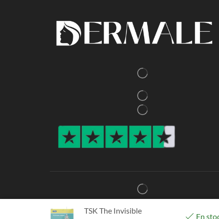
TSK The Invisible
En sto