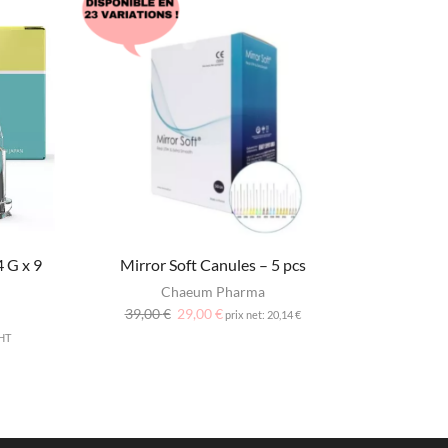
4 G x 9
Mirror Soft Canules – 5 pcs
ReMed seri
Chaeum Pharma
39,00
€
29,00
€
prix net:
20,14
€
7,
HT