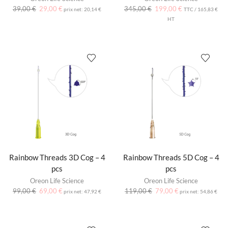
39,00
€
29,00
€
345,00
€
199,00
€
prix net:
20,14
€
TTC /
165,83
€
HT
Rainbow Threads 3D Cog – 4
Rainbow Threads 5D Cog – 4
pcs
pcs
Oreon Life Science
Oreon Life Science
99,00
€
69,00
€
119,00
€
79,00
€
prix net:
47,92
€
prix net:
54,86
€