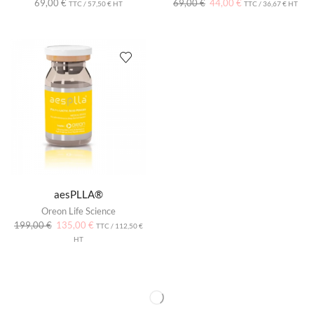
69,00
€
69,00
€
44,00
€
TTC /
57,50
€
HT
TTC /
36,67
€
HT
aesPLLA®
Oreon Life Science
199,00
€
135,00
€
TTC /
112,50
€
HT