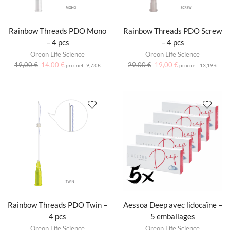
Rainbow Threads PDO Mono
Rainbow Threads PDO Screw
– 4 pcs
– 4 pcs
Oreon Life Science
Oreon Life Science
19,00
€
14,00
€
29,00
€
19,00
€
prix net:
9,73
€
prix net:
13,19
€
Rainbow Threads PDO Twin –
Aessoa Deep avec lidocaïne –
4 pcs
5 emballages
Oreon Life Science
Oreon Life Science