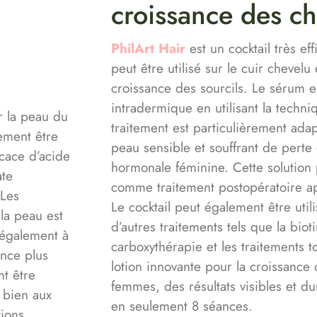
croissance des c
PhilArt Hair
est un cocktail très ef
peut être utilisé sur le cuir chevelu 
croissance des sourcils. Le sérum e
intradermique en utilisant la techn
r la peau du
traitement est particulièrement ad
lement être
peau sensible et souffrant de perte
icace d’acide
hormonale féminine. Cette solution p
ate
comme traitement postopératoire a
 Les
Le cocktail peut également être util
 la peau est
d’autres traitements tels que la bioti
également à
carboxythérapie et les traitements 
ence plus
lotion innovante pour la croissance
nt être
femmes, des résultats visibles et d
 bien aux
en seulement 8 séances.
tions