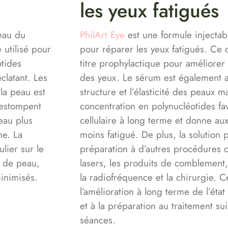
les yeux fatigués
peau du
PhilArt Eye
est une formule injecta
 utilisé pour
pour réparer les yeux fatigués. Ce co
otides
titre prophylactique pour améliorer 
clatant. Les
des yeux. Le sérum est également a
 la peau est
structure et l’élasticité des peaux m
’estompent
concentration en polynucléotides fa
eau plus
cellulaire à long terme et donne aux
ne. La
moins fatigué. De plus, la solution p
ulier sur le
préparation à d’autres procédures c
e de peau,
lasers, les produits de comblement, 
minimisés.
la radiofréquence et la chirurgie. C
l’amélioration à long terme de l’éta
et à la préparation au traitement su
séances.