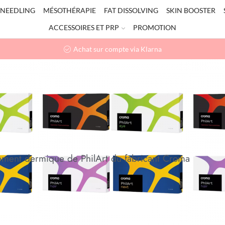
NEEDLING
MÉSOTHÉRAPIE
FAT DISSOLVING
SKIN BOOSTER
ACCESSOIRES ET PRP
PROMOTION
Achat sur compte via Klarna
A
ment dermique de PhilArt du fabricant Croma