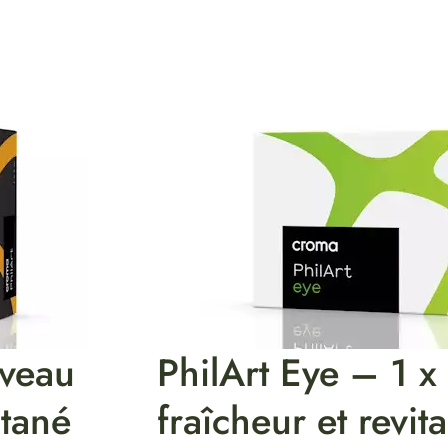
uveau
PhilArt Eye – 1 x 
tané
fraîcheur et revit