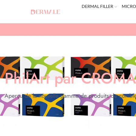
DERMAL FILLER
MICRO
PhilArt par CROM
Aperçu de la nouvelle gamme de produits de comble