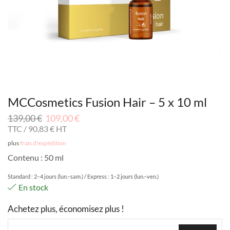
MCCosmetics Fusion Hair – 5 x 10 ml
139,00
€
109,00
€
TTC /
90,83
€
HT
plus
frais d'expédition
Contenu : 50 ml
Standard : 2–4 jours (lun.–sam.) / Express : 1–2 jours (lun.–ven.)
En stock
Achetez plus, économisez plus !