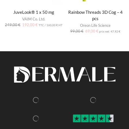
JuveLook® 1 x 50 mg
Rainbow Threads 3D Cog – 4
pcs
VAIM Co. Ltd.
249,00
€
192,00
€
Oreon Life Science
TTC /
160,00
€
HT
99,00
€
69,00
€
prix net:
47,92
€