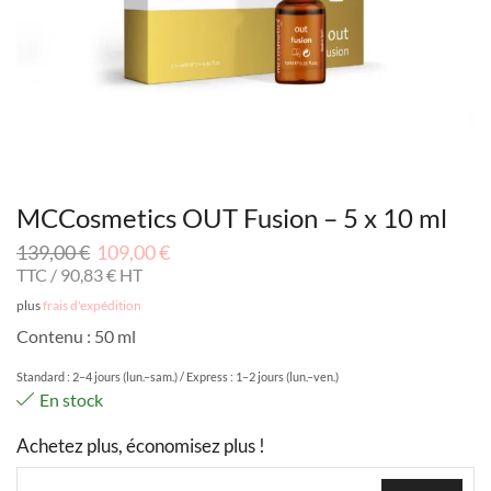
MCCosmetics OUT Fusion – 5 x 10 ml
139,00
€
109,00
€
TTC /
90,83
€
HT
plus
frais d'expédition
Contenu : 50 ml
Standard : 2–4 jours (lun.–sam.) / Express : 1–2 jours (lun.–ven.)
En stock
Achetez plus, économisez plus !