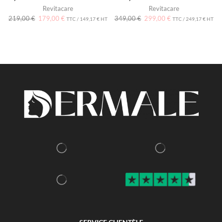
Revitacare
Revitacare
219,00
€
179,00
€
349,00
€
299,00
€
TTC /
149,17
€
HT
TTC /
249,17
€
HT