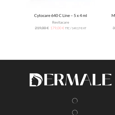
Cytocare 640 C Line – 5 x 4 ml
Mi
Revitacare
219,00
€
179,00
€
3
TTC /
149,17
€
HT