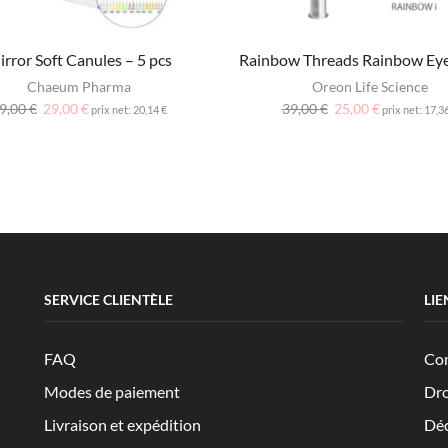
rror Soft Canules – 5 pcs
Rainbow Threads Rainbow Eye
Chaeum Pharma
Oreon Life Science
9,00
€
29,00
€
39,00
€
25,00
€
prix net:
20,14
€
prix net:
17,3
SERVICE CLIENTÈLE
LIE
FAQ
Con
Modes de paiement
Dro
Livraison et expédition
Déc