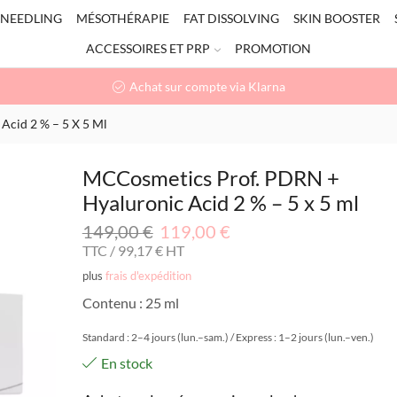
NEEDLING
MÉSOTHÉRAPIE
FAT DISSOLVING
SKIN BOOSTER
ACCESSOIRES ET PRP
PROMOTION
Achat sur compte via Klarna
cid 2 % – 5 X 5 Ml
MCCosmetics Prof. PDRN +
Hyaluronic Acid 2 % – 5 x 5 ml
149,00
€
119,00
€
TTC /
99,17
€
HT
plus
frais d'expédition
Contenu : 25 ml
Standard : 2–4 jours (lun.–sam.) / Express : 1–2 jours (lun.–ven.)
En stock