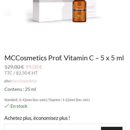
MCCosmetics Prof. Vitamin C – 5 x 5 ml
129,00
€
99,00
€
TTC /
82,50
€
HT
plus
frais d'expédition
Contenu : 25 ml
Standard : 2–4 jours (lun.–sam.) / Express : 1–2 jours (lun.–ven.)
En stock
Achetez plus, économisez plus !