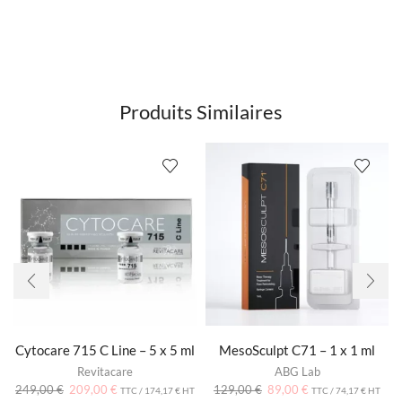
Produits Similaires
Cytocare 715 C Line – 5 x 5 ml
MesoSculpt C71 – 1 x 1 ml
Revitacare
ABG Lab
249,00
€
209,00
€
129,00
€
89,00
€
TTC /
174,17
€
HT
TTC /
74,17
€
HT