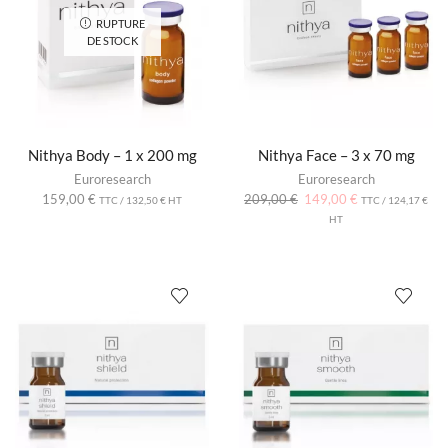
RUPTURE
DE STOCK
Nithya Body – 1 x 200 mg
Nithya Face – 3 x 70 mg
Euroresearch
Euroresearch
159,00
€
209,00
€
149,00
€
TTC /
132,50
€
HT
TTC /
124,17
€
HT