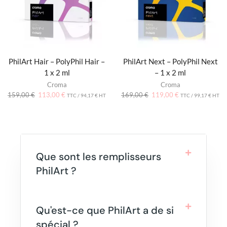
PhilArt Hair – PolyPhil Hair –
PhilArt Next – PolyPhil Next
1 x 2 ml
– 1 x 2 ml
Croma
Croma
159,00
€
113,00
€
169,00
€
119,00
€
TTC /
94,17
€
HT
TTC /
99,17
€
HT
Que sont les remplisseurs
PhilArt ?
Qu'est-ce que PhilArt a de si
spécial ?