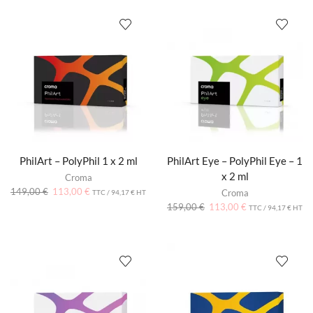
PhilArt – PolyPhil 1 x 2 ml
PhilArt Eye – PolyPhil Eye – 1
x 2 ml
Croma
149,00
€
113,00
€
Croma
TTC /
94,17
€
HT
159,00
€
113,00
€
TTC /
94,17
€
HT