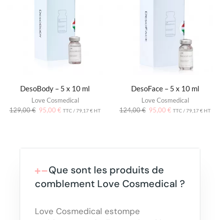
DesoBody – 5 x 10 ml
DesoFace – 5 x 10 ml
Love Cosmedical
Love Cosmedical
129,00
€
95,00
€
124,00
€
95,00
€
TTC /
79,17
€
HT
TTC /
79,17
€
HT
Que sont les produits de
comblement Love Cosmedical ?
Love Cosmedical estompe