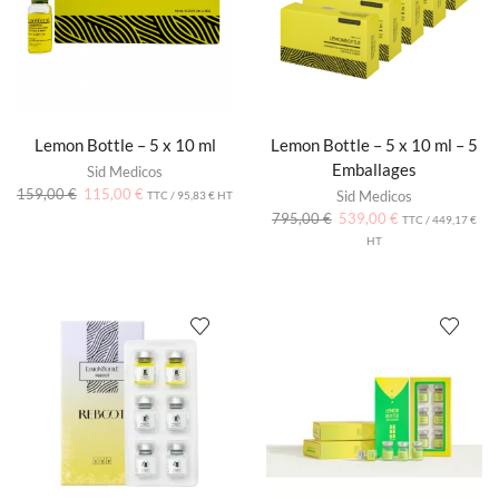
Lemon Bottle – 5 x 10 ml
Lemon Bottle – 5 x 10 ml – 5
Emballages
Sid Medicos
159,00
€
115,00
€
Sid Medicos
TTC /
95,83
€
HT
795,00
€
539,00
€
TTC /
449,17
€
HT