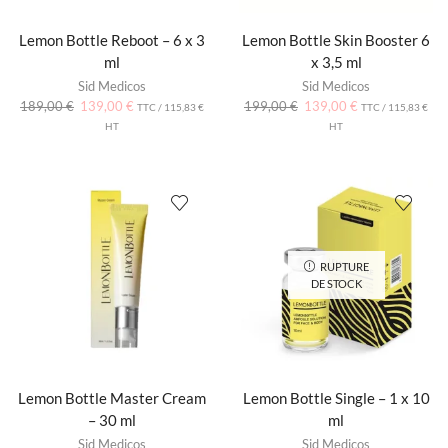
Lemon Bottle Reboot – 6 x 3
Lemon Bottle Skin Booster 6
ml
x 3,5 ml
Sid Medicos
Sid Medicos
189,00
€
139,00
€
199,00
€
139,00
€
TTC /
115,83
€
TTC /
115,83
€
HT
HT
RUPTURE
DE STOCK
Lemon Bottle Master Cream
Lemon Bottle Single – 1 x 10
– 30 ml
ml
Sid Medicos
Sid Medicos