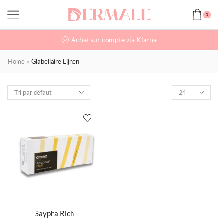
0
Achat sur compte via Klarna
Home
»
Glabellaire Lijnen
Saypha Rich