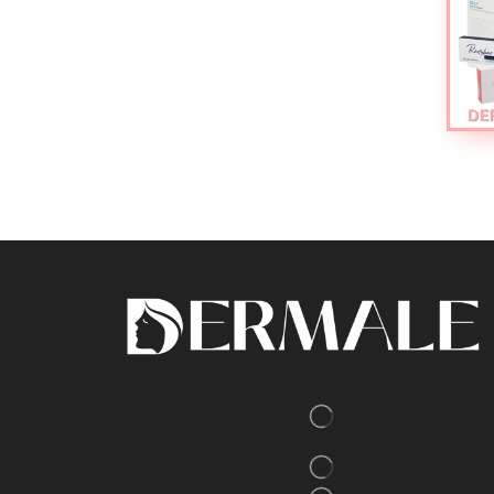
MCCosmetics
(24)
Pluryal
(6)
Hyalual
(6)
Seventy Hyal
(4)
Kamilane
(1)
HarmonyCa
(1)
Rejuran
(3)
PRX
(5)
Cytocare
(11)
Regenyal
(6)
Dermaheal
(9)
HP Cell Vitaran
(3)
aesPLLA
(1)
Aessoa
(5)
Alidya
(1)