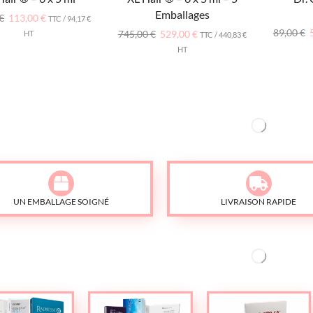
Emballages
€
113,00
€
TTC /
94,17
€
89,00
€
745,00
€
529,00
€
HT
TTC /
440,83
€
HT
UN EMBALLAGE SOIGNÉ
LIVRAISON RAPIDE