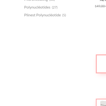
149,00
Polynucléotides
(27)
Plinest Polynucléotide
(5)
TWINE
(3)
Fils Tenseurs
(7)
Facetem
(2)
Skincare
(29)
Uncategorized
(2)
Accessoires et PRP
(43)
Aiguilles
(21)
Canules
(8)
Seringues
(10)
PRP
(4)
Dermal Filler
(299)