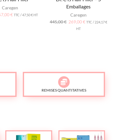
Emballages
Caregen
57,00
€
Caregen
TTC /
47,50
€
HT
445,00
€
269,00
€
TTC /
224,17
€
HT
REMISES QUANTITATIVES