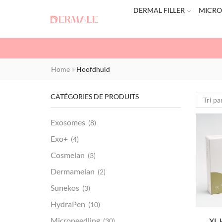
DERMAL FILLER
MICRO
Home
»
Hoofdhuid
CATÉGORIES DE PRODUITS
Exosomes
(8)
Exo+
(4)
Cosmelan
(3)
Dermamelan
(2)
Sunekos
(3)
HydraPen
(10)
Microneedling
XL 
(30)