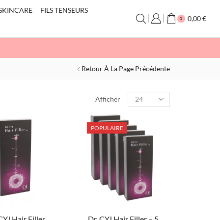
SKINCARE
FILS TENSEURS
0,00
€
0
Retour À La Page Précédente
Afficher
POPULAIRE
CYJ Hair Filler
Dr. CYJ Hair Filler – 5