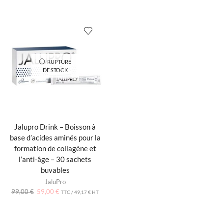
RUPTURE
DE STOCK
Jalupro Drink – Boisson à
base d’acides aminés pour la
formation de collagène et
l’anti-âge – 30 sachets
buvables
JaluPro
99,00
€
59,00
€
TTC /
49,17
€
HT