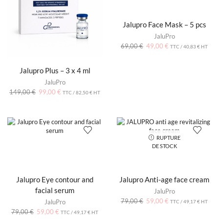
Jalupro Face Mask – 5 pcs
JaluPro
69,00
€
49,00
€
TTC /
40,83
€
HT
Jalupro Plus – 3 x 4 ml
JaluPro
149,00
€
99,00
€
TTC /
82,50
€
HT
RUPTURE
DE STOCK
Jalupro Eye contour and
Jalupro Anti-age face cream
facial serum
JaluPro
79,00
€
59,00
€
JaluPro
TTC /
49,17
€
HT
79,00
€
59,00
€
TTC /
49,17
€
HT