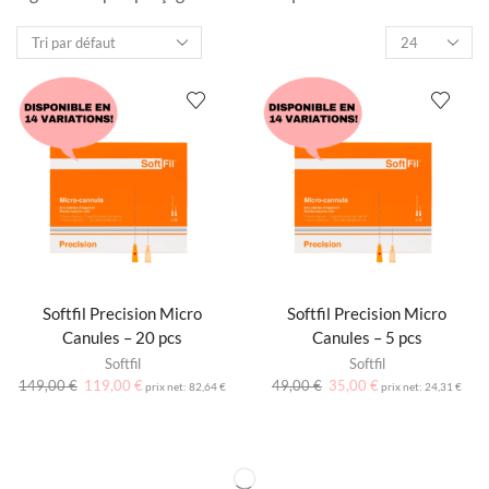
Softfil Precision Micro
Softfil Precision Micro
Canules – 20 pcs
Canules – 5 pcs
Softfil
Softfil
149,00
€
119,00
€
49,00
€
35,00
€
prix net:
82,64
€
prix net:
24,31
€