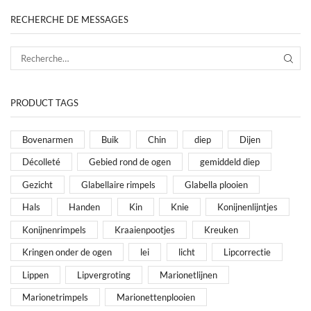
RECHERCHE DE MESSAGES
PRODUCT TAGS
Bovenarmen
Buik
Chin
diep
Dijen
Décolleté
Gebied rond de ogen
gemiddeld diep
Gezicht
Glabellaire rimpels
Glabella plooien
Hals
Handen
Kin
Knie
Konijnenlijntjes
Konijnenrimpels
Kraaienpootjes
Kreuken
Kringen onder de ogen
lei
licht
Lipcorrectie
Lippen
Lipvergroting
Marionetlijnen
Marionetrimpels
Marionettenplooien