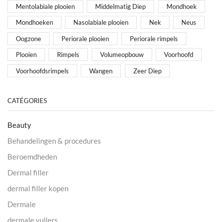
Mentolabiale plooien
Middelmatig Diep
Mondhoek
Mondhoeken
Nasolabiale plooien
Nek
Neus
Oogzone
Periorale plooien
Periorale rimpels
Plooien
Rimpels
Volumeopbouw
Voorhoofd
Voorhoofdsrimpels
Wangen
Zeer Diep
CATÉGORIES
Beauty
Behandelingen & procedures
Beroemdheden
Dermal filler
dermal filler kopen
Dermale
dermale vullers