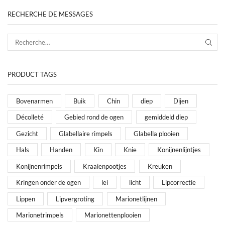
RECHERCHE DE MESSAGES
PRODUCT TAGS
Bovenarmen
Buik
Chin
diep
Dijen
Décolleté
Gebied rond de ogen
gemiddeld diep
Gezicht
Glabellaire rimpels
Glabella plooien
Hals
Handen
Kin
Knie
Konijnenlijntjes
Konijnenrimpels
Kraaienpootjes
Kreuken
Kringen onder de ogen
lei
licht
Lipcorrectie
Lippen
Lipvergroting
Marionetlijnen
Marionetrimpels
Marionettenplooien