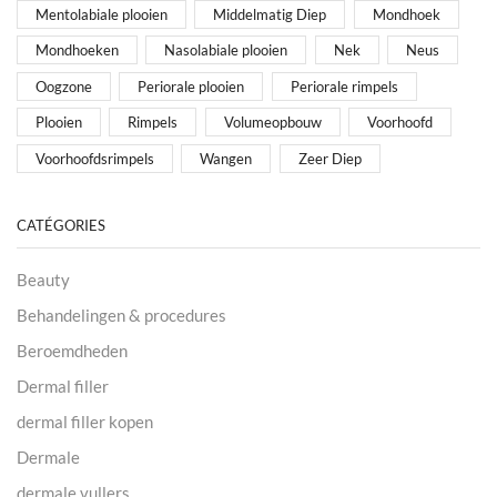
Mentolabiale plooien
Middelmatig Diep
Mondhoek
Mondhoeken
Nasolabiale plooien
Nek
Neus
Oogzone
Periorale plooien
Periorale rimpels
Plooien
Rimpels
Volumeopbouw
Voorhoofd
Voorhoofdsrimpels
Wangen
Zeer Diep
CATÉGORIES
Beauty
Behandelingen & procedures
Beroemdheden
Dermal filler
dermal filler kopen
Dermale
dermale vullers