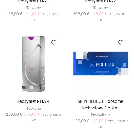
Teosyal® RHA 2
Teosyal® RHA 3
Teoxane
Teoxane
199,00
€
161,00
€
209,00
€
169,00
€
TTC /
134,17
€
TTC /
140,83
€
HT
HT
Teosyal® RHA 4
SkinFill BLUE Exosome
Technology 1 x 2 ml
Teoxane
229,00
€
175,00
€
Promoitalia
TTC /
145,83
€
HT
159,00
€
129,00
€
TTC /
107,50
€
HT