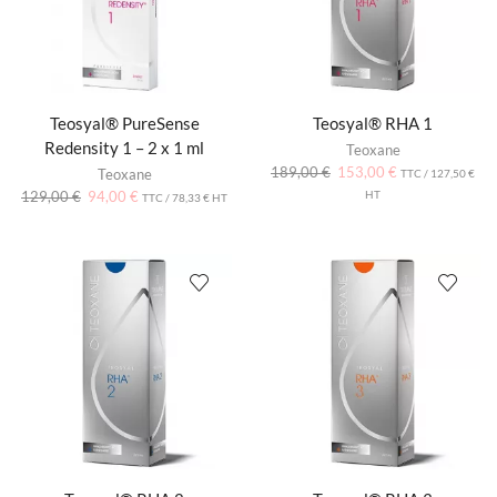
Teosyal® PureSense
Teosyal® RHA 1
Redensity 1 – 2 x 1 ml
Teoxane
189,00
€
153,00
€
Teoxane
TTC /
127,50
€
129,00
€
94,00
€
HT
TTC /
78,33
€
HT