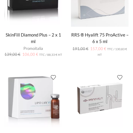
SkinFill Diamond Plus – 2 x 1
RRS ® Hyalift 75 ProActive –
ml
6 x 5 ml
Promoitalia
191,00
€
157,00
€
TTC /
130,83
€
139,00
€
106,00
€
TTC /
88,33
€
HT
HT