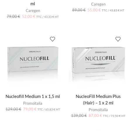
ml
Caregen
89,00
€
55,00
€
Caregen
TTC /
45,83
€
HT
79,00
€
52,00
€
TTC /
43,33
€
HT
Nucleofill Medium 1 x 1,5 ml
NucleoFill Medium Plus
(Hair) – 1 x 2 ml
Promoitalia
129,00
€
79,00
€
Promoitalia
TTC /
65,83
€
HT
139,00
€
87,00
€
TTC /
72,50
€
HT