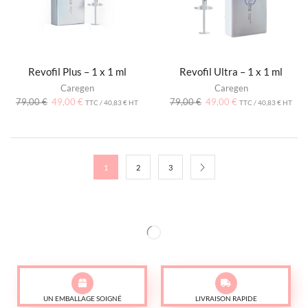
Revofil Plus – 1 x 1 ml
Revofil Ultra – 1 x 1 ml
Caregen
Caregen
79,00
€
49,00
€
79,00
€
49,00
€
TTC /
40,83
€
HT
TTC /
40,83
€
HT
1
2
3
UN EMBALLAGE SOIGNÉ
LIVRAISON RAPIDE