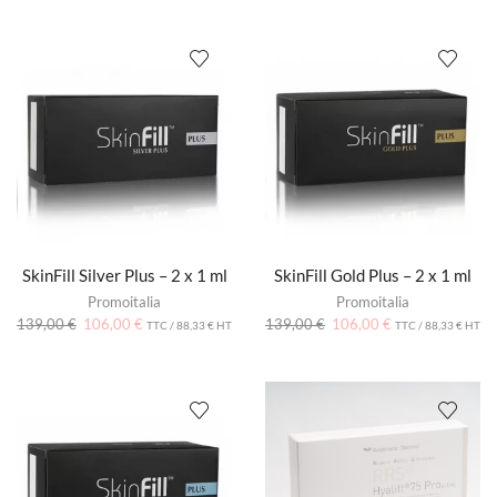
SkinFill Silver Plus – 2 x 1 ml
SkinFill Gold Plus – 2 x 1 ml
Promoitalia
Promoitalia
139,00
€
106,00
€
139,00
€
106,00
€
TTC /
88,33
€
HT
TTC /
88,33
€
HT