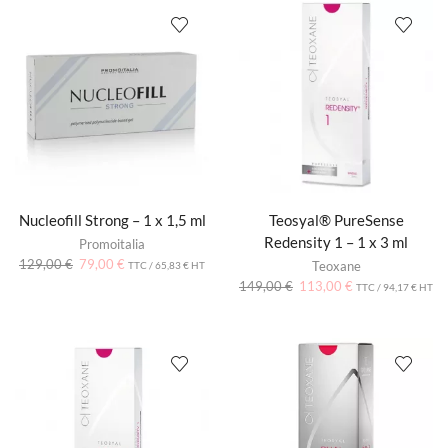
Nucleofill Strong – 1 x 1,5 ml
Teosyal® PureSense
Redensity 1 – 1 x 3 ml
Promoitalia
129,00
€
79,00
€
Teoxane
TTC /
65,83
€
HT
149,00
€
113,00
€
TTC /
94,17
€
HT