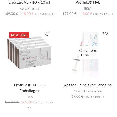
Lipo Lax VL – 10 x 10 ml
Profhilo® H+L
Koru Pharma
IBSA
169,00
€
118,00
€
179,00
€
119,00
€
TTC /
98,33
€
HT
TTC /
99,17
€
HT
POPULAIRE
RUPTURE
DE STOCK
Profhilo® H+L – 5
Aessoa Shine avec lidocaïne
Emballages
Oreon Life Science
69,00
€
IBSA
TTC /
57,50
€
HT
895,00
€
569,00
€
TTC /
474,17
€
HT