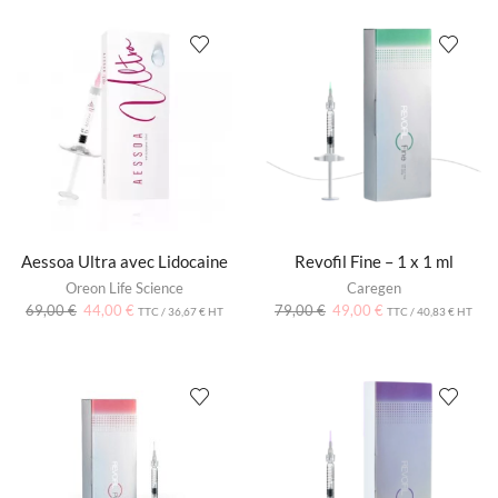
Aessoa Ultra avec Lidocaine
Revofil Fine – 1 x 1 ml
Oreon Life Science
Caregen
69,00
€
44,00
€
79,00
€
49,00
€
TTC /
36,67
€
HT
TTC /
40,83
€
HT