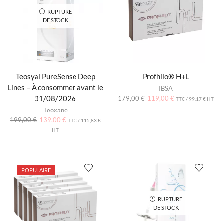
RUPTURE
DE STOCK
Teosyal PureSense Deep
Profhilo® H+L
Lines – À consommer avant le
IBSA
31/08/2026
179,00
€
119,00
€
TTC /
99,17
€
HT
Teoxane
199,00
€
139,00
€
TTC /
115,83
€
HT
POPULAIRE
RUPTURE
DE STOCK