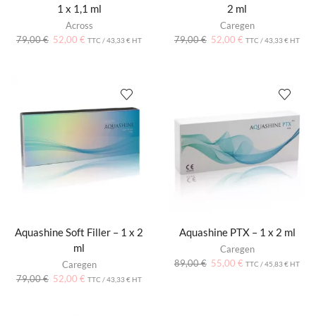
1 x 1,1 ml
2 ml
Across
Caregen
79,00
€
52,00
€
79,00
€
52,00
€
TTC /
43,33
€
HT
TTC /
43,33
€
HT
Aquashine Soft Filler – 1 x 2
Aquashine PTX – 1 x 2 ml
ml
Caregen
89,00
€
55,00
€
Caregen
TTC /
45,83
€
HT
79,00
€
52,00
€
TTC /
43,33
€
HT