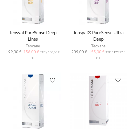
Teosyal PureSense Deep
Teosyal® PureSense Ultra
Lines
Deep
Teoxane
Teoxane
199,00
€
156,00
€
209,00
€
155,00
€
TTC /
130,00
€
TTC /
129,17
€
HT
HT