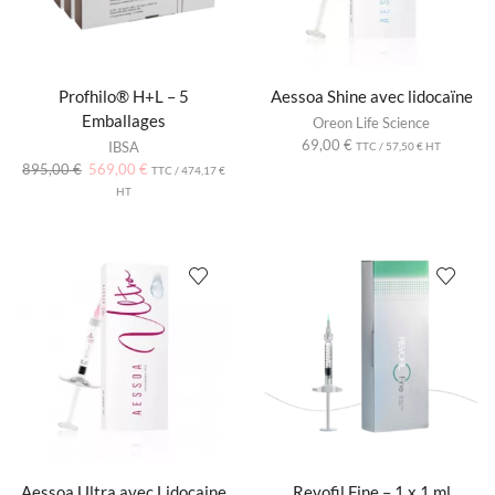
Profhilo® H+L – 5
Aessoa Shine avec lidocaïne
Emballages
Oreon Life Science
69,00
€
IBSA
TTC /
57,50
€
HT
895,00
€
569,00
€
TTC /
474,17
€
HT
Aessoa Ultra avec Lidocaine
Revofil Fine – 1 x 1 ml