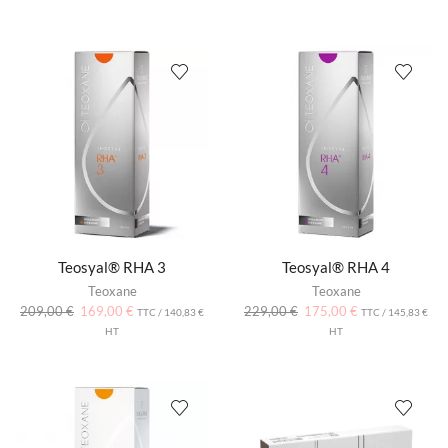
Teosyal® RHA 3
Teosyal® RHA 4
Teoxane
Teoxane
209,00
€
169,00
€
229,00
€
175,00
€
TTC /
140,83
€
TTC /
145,83
€
HT
HT