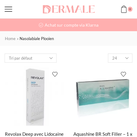
0
Achat sur compte via Klarna
Home
»
Nasolabiale Plooien
Revolax Deep avec Lidocaine
Aquashine BR Soft Filler – 1 x