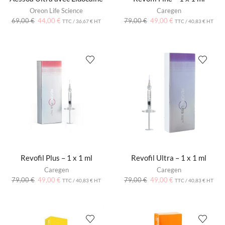
Oreon Life Science
Caregen
69,00
€
44,00
€
79,00
€
49,00
€
TTC /
36,67
€
HT
TTC /
40,83
€
HT
Revofil Plus – 1 x 1 ml
Revofil Ultra – 1 x 1 ml
Caregen
Caregen
79,00
€
49,00
€
79,00
€
49,00
€
TTC /
40,83
€
HT
TTC /
40,83
€
HT