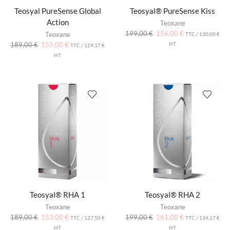
Teosyal PureSense Global
Teosyal® PureSense Kiss
Action
Teoxane
199,00
€
156,00
€
Teoxane
TTC /
130,00
€
189,00
€
155,00
€
HT
TTC /
129,17
€
HT
Teosyal® RHA 1
Teosyal® RHA 2
Teoxane
Teoxane
189,00
€
153,00
€
199,00
€
161,00
€
TTC /
127,50
€
TTC /
134,17
€
HT
HT